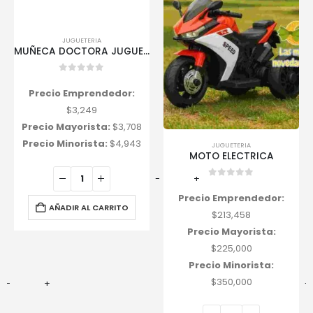
JUGUETERIA
MUÑECA DOCTORA JUGUETES
0
out of 5
Precio Emprendedor:
$
3,249
Precio Mayorista:
$
3,708
Precio Minorista:
$
4,943
JUGUETERIA
MOTO ELECTRICA
-
+
0
out of 5
Precio Emprendedor:
AÑADIR AL CARRITO
$
213,458
Precio Mayorista:
$
225,000
Precio Minorista:
$
350,000
-
+
-