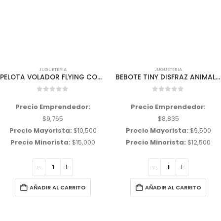
JUGUETERIA
JUGUETERIA
PELOTA VOLADOR FLYING CON SENSOR
BEBOTE TINY DISFRAZ ANIMALITOS
0
out of 5
0
out of 5
Precio Emprendedor:
Precio Emprendedor:
$
9,765
$
8,835
Precio Mayorista:
$
10,500
Precio Mayorista:
$
9,500
Precio Minorista:
$
15,000
Precio Minorista:
$
12,500
AÑADIR AL CARRITO
AÑADIR AL CARRITO