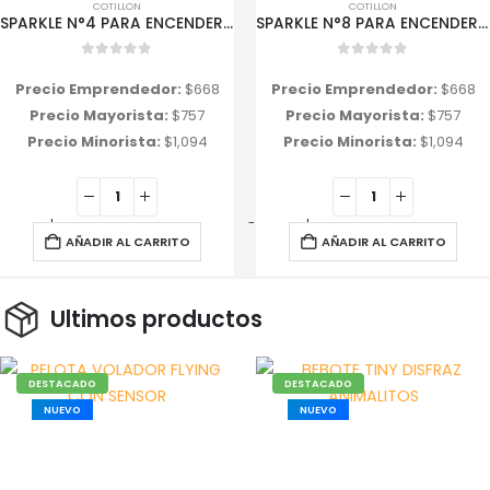
COTILLON
COTILLON
SPARKLE N°4 PARA ENCENDER CHISPITAS
SPARKLE N°8 PARA ENCENDER CHISPITAS
0
out of 5
0
out of 5
Precio Emprendedor:
$
668
Precio Emprendedor:
$
668
Precio Mayorista:
$
757
Precio Mayorista:
$
757
Precio Minorista:
$
1,094
Precio Minorista:
$
1,094
+
-
+
AÑADIR AL CARRITO
AÑADIR AL CARRITO
Ultimos productos
DESTACADO
DESTACADO
NUEVO
NUEVO