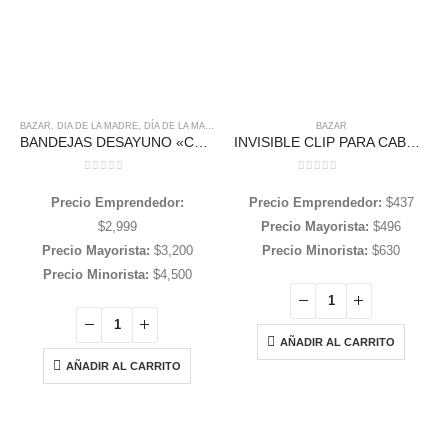
BAZAR
,
DIA DE LA MADRE
,
DÍA DE LA MADRE 2025
,
FECHAS ESPECIALES
BAZAR
BANDEJAS DESAYUNO «CON PATAS» Y LAMINA ESTAMPA 36*23 cms variedad de diseños
INVISIBLE CLIP PARA CABELLO 6CM SHENG HUA X 48 UNIDADES
0
out of 5
0
out of 5
Precio Emprendedor:
Precio Emprendedor:
$
437
$
2,999
Precio Mayorista:
$
496
Precio Mayorista:
$
3,200
Precio Minorista:
$
630
Precio Minorista:
$
4,500
AÑADIR AL CARRITO
AÑADIR AL CARRITO