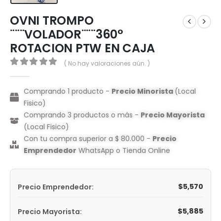
OVNI TROMPO
¨¨¨VOLADOR¨¨¨360°
ROTACION PTW EN CAJA
( No hay valoraciones aún. )
0
out of 5
Comprando 1 producto -
Precio Minorista
(Local
Fisico)
Comprando 3 productos o más -
Precio Mayorista
(Local Fisico)
Con tu compra superior a $ 80.000 -
Precio
Emprendedor
WhatsApp o Tienda Online
$
5,570
Precio Emprendedor:
$
5,885
Precio Mayorista: