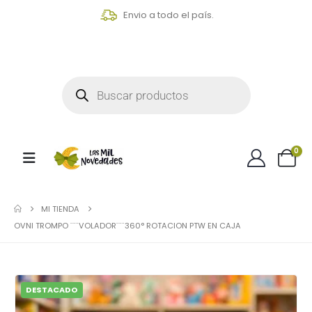
Envio a todo el país.
0
MI TIENDA
OVNI TROMPO ¨¨¨VOLADOR¨¨¨360° ROTACION PTW EN CAJA
DESTACADO