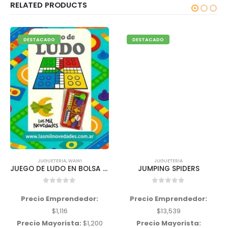
RELATED PRODUCTS
DESTACADO
DESTACADO
JUGUETERIA
,
WAWI
JUGUETERIA
JUEGO DE LUDO EN BOLSA Wawi
JUMPING SPIDERS
0
out of 5
0
out of 5
Precio Emprendedor:
Precio Emprendedor:
$
1,116
$
13,539
Precio Mayorista:
$
1,200
Precio Mayorista: