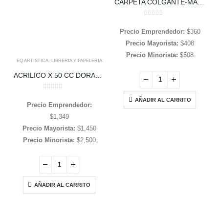
CARPETA COLGANTE-MARRON CON VISOR
0
out of 5
Precio Emprendedor:
$
360
Precio Mayorista:
$
408
Precio Minorista:
$
508
EQ ARTISTICA
,
LIBRERIA Y PAPELERIA
ACRILICO X 50 CC DORADO, PLATEADO, BLANCO PERLADO, COBRE Y FLUOR X 50 CC EQUARTE
0
out of 5
AÑADIR AL CARRITO
Precio Emprendedor:
$
1,349
Precio Mayorista:
$
1,450
Precio Minorista:
$
2,500
AÑADIR AL CARRITO