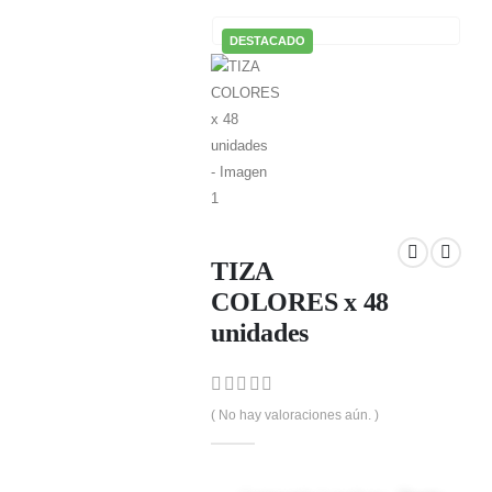
MI TIENDA
DESTACADO
TIZA COLORES X 48 UNIDADES
TIZA
COLORES x 48
unidades
0
out of 5
( No hay valoraciones aún. )