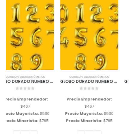
COTILLON
,
GLOBOS NÚMEROS
COTILLON
,
GLOBOS NÚMEROS
GLOBO DORADO NUMERO «9» 32 Pulgadas 85 cms aprox
GLOBO PLATEADO NUMERO «4» 32 Pulgadas 85 cms aprox
0
out of 5
0
out of 5
Precio Emprendedor:
Precio Emprendedor:
$
467
$
467
Precio Mayorista:
$
530
Precio Mayorista:
$
530
Precio Minorista:
$
765
Precio Minorista:
$
765