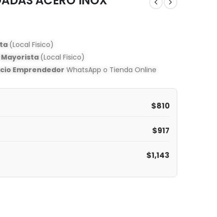
LGADAS ACERO INOX
sta
(Local Fisico)
o Mayorista
(Local Fisico)
ecio Emprendedor
WhatsApp o Tienda Online
$
810
$
917
$
1,143