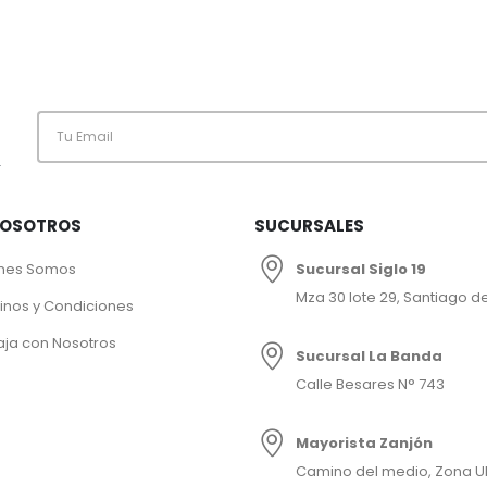
.
NOSOTROS
SUCURSALES
nes Somos
Sucursal Siglo 19
Mza 30 lote 29, Santiago de
inos y Condiciones
aja con Nosotros
Sucursal La Banda
Calle Besares N° 743
Mayorista Zanjón
Camino del medio, Zona U