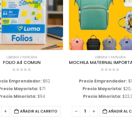
LIBRERIA Y PAPELERIA
0
out of 5
Precio Emprendedor:
$
Precio Mayorista:
$
2,
Precio Minorista:
$
2,
LIBRERIA Y PAPELERIA
MOCHILA MATERNAL IMPORTADA LIVING TRAVELING SHARE
AÑADIR AL 
0
out of 5
cio Emprendedor:
$
18,018
ecio Mayorista:
$
20,421
ecio Minorista:
$
23,358
AÑADIR AL CARRITO