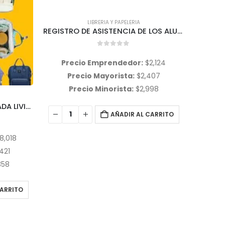
REGISTRO DE ASISTENCIA DE LOS ALUMNOS
2,124
407
998
LIBRERIA Y PAPELERIA
,
PRODUCTOS SEÑORITA
E
TEMPERA POTE x 250 grs colores COMUNES o PASTEL MARCA SEÑORITA
CARRITO
0
out of 5
Precio Emprendedor:
$
1,000
Pre
Precio Mayorista:
$
1,100
P
Precio Minorista:
$
2,500
P
AÑADIR AL CARRITO