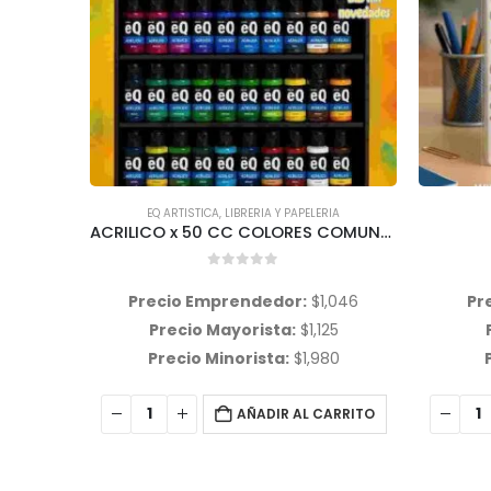
IA
LIBRERIA Y PAPELERIA
ACRILICO x 50 CC COLORES COMUNES VARIOS EQ ARTE
FOLIO A4 COMUN
0
out of 5
,046
Precio Emprendedor:
$
62
Pre
25
Precio Mayorista:
$
71
Pr
80
Precio Minorista:
$
94
Pr
ARRITO
AÑADIR AL CARRITO