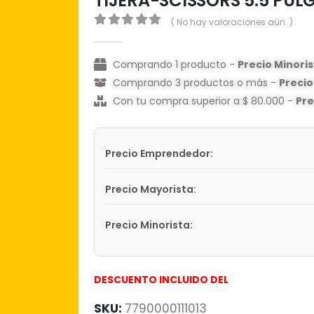
TIJERA-SCISSORS 5.5 PU
( No hay valoraciones aún. )
0
out of 5
Comprando 1 producto -
Precio Minori
Comprando 3 productos o más -
Preci
Con tu compra superior a $ 80.000 -
Pr
Precio Emprendedor:
Precio Mayorista:
Precio Minorista:
DESCUENTO INCLUIDO DEL
SKU:
7790000111013