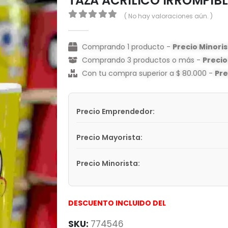
TAZA ACRILICO IRROMPIB
( No hay valoraciones aún. )
0
out of 5
Comprando 1 producto -
Precio Minori
Comprando 3 productos o más -
Preci
Con tu compra superior a $ 80.000 -
Pr
Precio Emprendedor:
Precio Mayorista:
Precio Minorista:
DESCUENTO INCLUIDO DEL
SKU:
774546