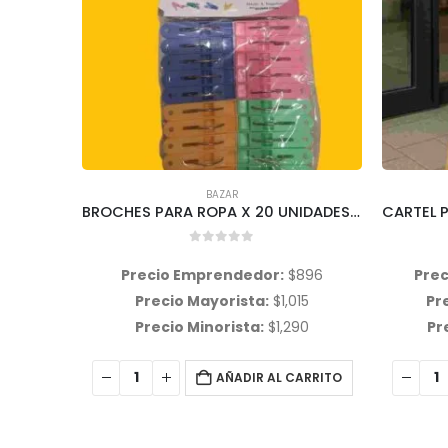
BAZAR
BROCHES PARA ROPA X 20 UNIDADES TZJINYONG
CARTEL PIZARRA PIZARRON DOBLE 1,20 DE ALTO Y 0,60 DE ANCHO
LAMP
0
out of 5
896
Precio Emprendedor:
$
30,061
Pre
15
Precio Mayorista:
$
32,000
Pr
90
Precio Minorista:
$
40,000
Pr
ARRITO
AÑADIR AL CARRITO