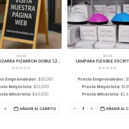
BAZAR
BAZAR
ARA FLEXIBLE ESCRITORIO
0
out of 5
0
out of 5
cio Emprendedor:
$
1,636
Precio Emprendedor:
ecio Mayorista:
$
1,854
Precio Mayorista:
$
6
ecio Minorista:
$
2,472
Precio Minorista:
$
8
AÑADIR AL CARRITO
AÑADIR AL 