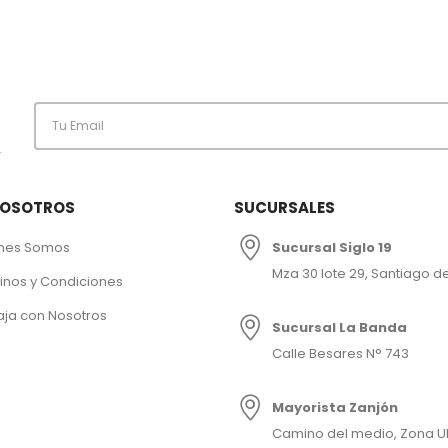
.
NOSOTROS
SUCURSALES
nes Somos
Sucursal Siglo 19
Mza 30 lote 29, Santiago de
inos y Condiciones
aja con Nosotros
Sucursal La Banda
Calle Besares N° 743
Mayorista Zanjón
Camino del medio, Zona U