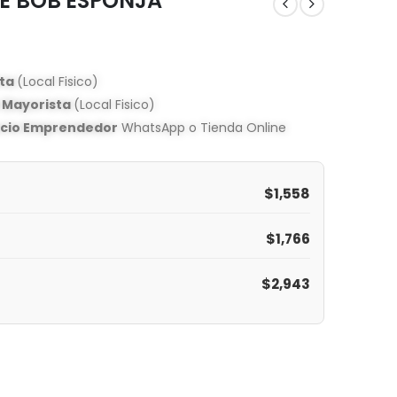
LE BOB ESPONJA
sta
(Local Fisico)
o Mayorista
(Local Fisico)
ecio Emprendedor
WhatsApp o Tienda Online
$
1,558
$
1,766
$
2,943