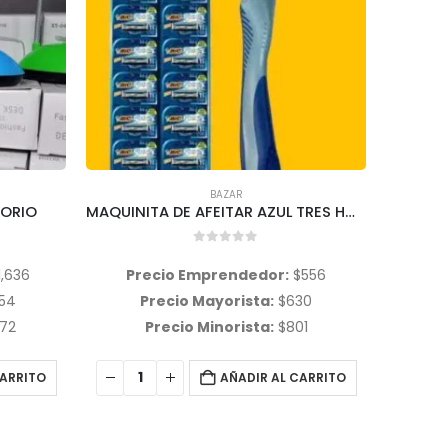
ARTICULOS PARA BEBÉ MARCA SHURITA
,
BAZAR
MAQUINITA DE AFEITAR AZUL TRES HOJAS FLEX 3 BIC
RALLADOR DE MANZANA SHURITA variedad de colores
0
out of 5
$
556
Precio Emprendedor:
$
809
Pr
30
Precio Mayorista:
$
917
P
01
Precio Minorista:
$
1,165
P
CARRITO
AÑADIR AL CARRITO