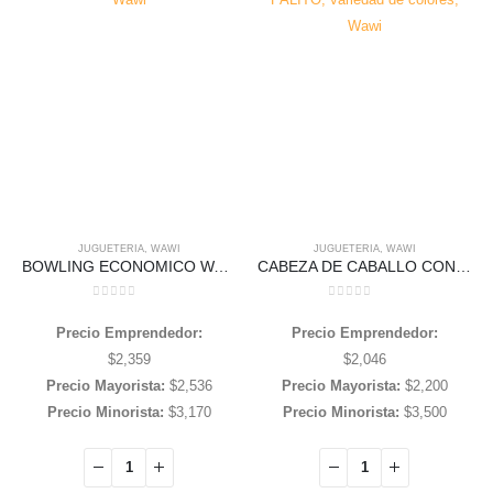
JUGUETERIA
,
WAWI
JUGUETERIA
,
WAWI
BOWLING ECONOMICO Wawi
CABEZA DE CABALLO CON PALITO, variedad de colores, Wawi
0
out of 5
0
out of 5
Precio Emprendedor:
Precio Emprendedor:
$
2,359
$
2,046
Precio Mayorista:
$
2,536
Precio Mayorista:
$
2,200
Precio Minorista:
$
3,170
Precio Minorista:
$
3,500