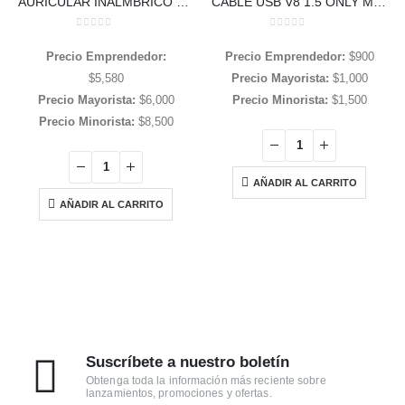
AURICULAR INALMBRICO OREJITA
CABLE USB V8 1.5 ONLY MOD 22-21
0
out of 5
0
out of 5
Precio Emprendedor:
Precio Emprendedor:
$
900
$
5,580
Precio Mayorista:
$
1,000
Precio Mayorista:
$
6,000
Precio Minorista:
$
1,500
Precio Minorista:
$
8,500
AÑADIR AL CARRITO
AÑADIR AL CARRITO
Suscríbete a nuestro boletín
Obtenga toda la información más reciente sobre
lanzamientos, promociones y ofertas.