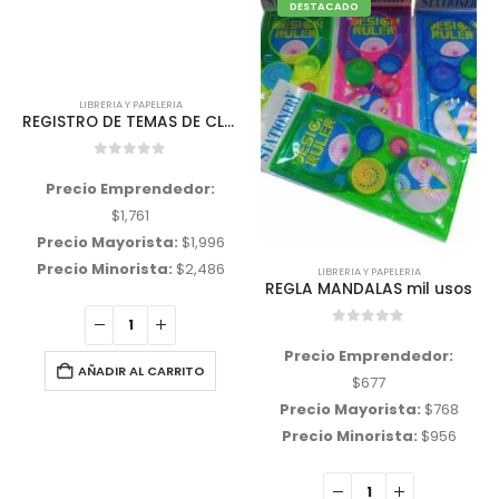
DESTACADO
LIBRERIA Y PAPELERIA
REGISTRO DE TEMAS DE CLASES¨LIBRO DE AULA¨
0
out of 5
Precio Emprendedor:
$
1,761
Precio Mayorista:
$
1,996
Precio Minorista:
$
2,486
LIBRERIA Y PAPELERIA
REGLA MANDALAS mil usos
0
out of 5
Precio Emprendedor:
AÑADIR AL CARRITO
$
677
Precio Mayorista:
$
768
Precio Minorista:
$
956