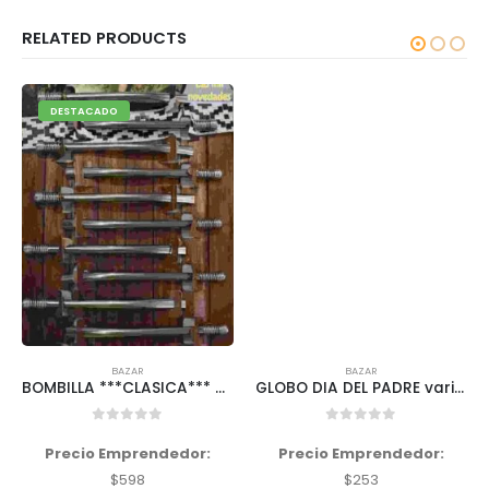
RELATED PRODUCTS
DESTACADO
,
FECHAS ESPECIALES
BAZAR
BAZAR
BOMBILLA ***CLASICA*** REFORZADA ALTA CALIDAD
GLOBO DIA DEL PADRE variedad de diseños
0
out of 5
0
out of 5
Precio Emprendedor:
Precio Emprendedor:
$
598
$
253