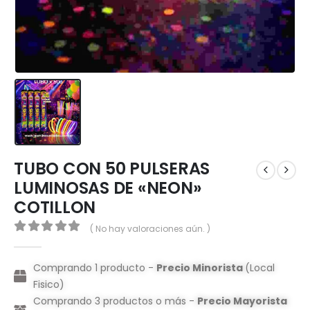
TUBO CON 50 PULSERAS
LUMINOSAS DE «NEON»
COTILLON
( No hay valoraciones aún. )
0
out of 5
Comprando 1 producto -
Precio Minorista
(Local
Fisico)
Comprando 3 productos o más -
Precio Mayorista