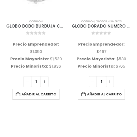
COTILLON
COTILLON
,
GLOBOS NÚMEROS
GLOBO BOBO BURBUJA CON CONFETIS PLATEADOS
GLOBO DORADO NUMERO «1» 32 Pulgadas 85 cms aprox
0
out of 5
0
out of 5
Precio Emprendedor:
Precio Emprendedor:
$
1,350
$
467
Precio Mayorista:
$
1,530
Precio Mayorista:
$
530
Precio Minorista:
$
1,836
Precio Minorista:
$
765
AÑADIR AL CARRITO
AÑADIR AL CARRITO