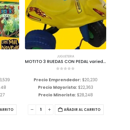
JUGUETERIA
,
WAWI
MOTITO 3 RUEDAS CON PEDAL variedad de colores
SET DE MATE O TE CON BANDEJA DE JUGUETE Wawi
0
out of 5
0,230
Precio Emprendedor:
$
2,018
Pre
363
Precio Mayorista:
$
2,358
P
248
Precio Minorista:
$
2,995
P
CARRITO
AÑADIR AL CARRITO