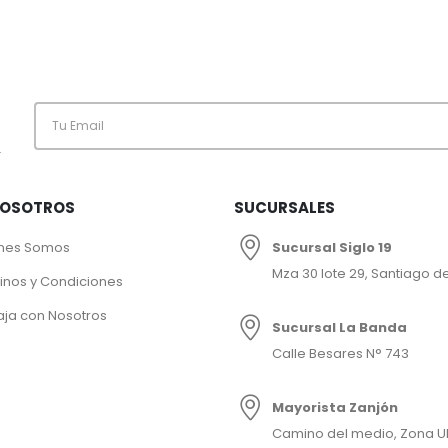
.
NOSOTROS
SUCURSALES
nes Somos
Sucursal Siglo 19
Mza 30 lote 29, Santiago de
inos y Condiciones
aja con Nosotros
Sucursal La Banda
Calle Besares N° 743
Mayorista Zanjón
Camino del medio, Zona U