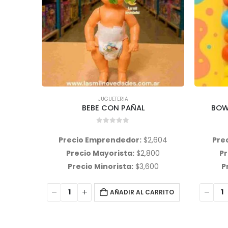
JUGUETERIA
,
WAWI
BOWLING ECONOMICO Wawi
0
out of 5
,604
Precio Emprendedor:
$
2,359
Pre
00
Precio Mayorista:
$
2,536
Pr
00
Precio Minorista:
$
3,170
Pr
ARRITO
AÑADIR AL CARRITO