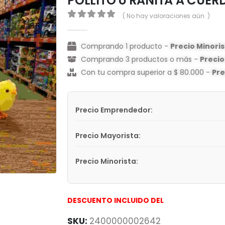
POLLITO o RANITA A CUER
( No hay valoraciones aún. )
0
out of 5
Comprando 1 producto -
Precio Minori
Comprando 3 productos o más -
Preci
Con tu compra superior a $ 80.000 -
Pr
Precio Emprendedor:
Precio Mayorista:
Precio Minorista:
DESCUENTO INCLUIDO DEL
SKU:
2400000002642