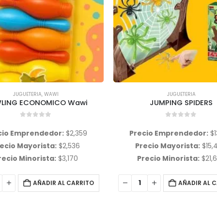
JUGUETERIA
JUGUETERIA
JUMPING SPIDERS
0
out of 5
0
out of 5
cio Emprendedor:
$
13,539
Precio Emprendedor:
$
2
ecio Mayorista:
$
15,448
Precio Mayorista:
$
22,
ecio Minorista:
$
21,627
Precio Minorista:
$
28,
AÑADIR AL CARRITO
AÑADIR AL 