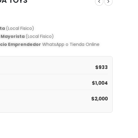
DA TOYS
sta
(Local Fisico)
o Mayorista
(Local Fisico)
ecio Emprendedor
WhatsApp o Tienda Online
$
933
$
1,004
$
2,000