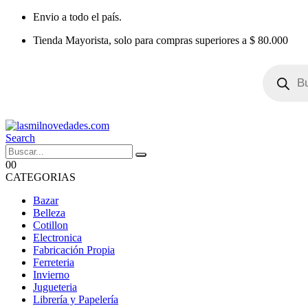
Envio a todo el país.
Tienda Mayorista, solo para compras superiores a $ 80.000
Búsqueda
de
productos
Search
0
0
CATEGORIAS
Bazar
Belleza
Cotillon
Electronica
Fabricación Propia
Ferreteria
Invierno
Jugueteria
Librería y Papelería