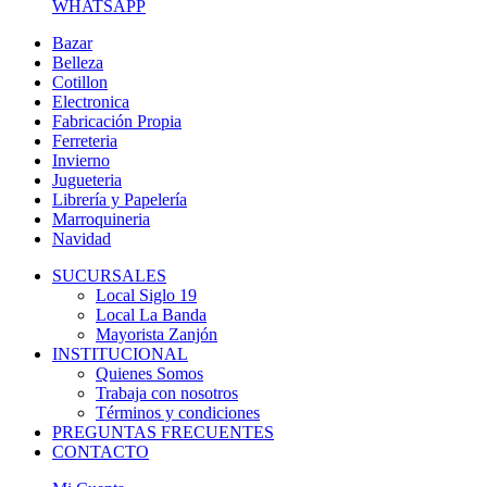
WHATSAPP
Bazar
Belleza
Cotillon
Electronica
Fabricación Propia
Ferreteria
Invierno
Jugueteria
Librería y Papelería
Marroquineria
Navidad
SUCURSALES
Local Siglo 19
Local La Banda
Mayorista Zanjón
INSTITUCIONAL
Quienes Somos
Trabaja con nosotros
Términos y condiciones
PREGUNTAS FRECUENTES
CONTACTO