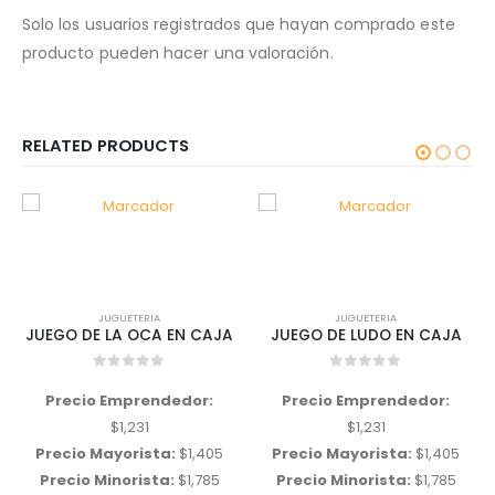
Solo los usuarios registrados que hayan comprado este
producto pueden hacer una valoración.
RELATED PRODUCTS
JUGUETERIA
JUGUETERIA
JUEGO DE LA OCA EN CAJA
JUEGO DE LUDO EN CAJA
0
out of 5
0
out of 5
Precio Emprendedor:
Precio Emprendedor:
$
1,231
$
1,231
Precio Mayorista:
$
1,405
Precio Mayorista:
$
1,405
Precio Minorista:
$
1,785
Precio Minorista:
$
1,785