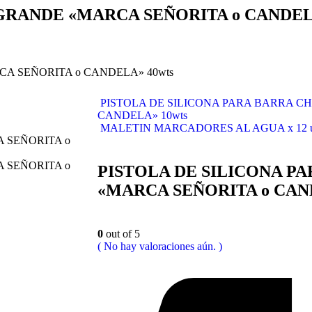
GRANDE «MARCA SEÑORITA o CANDELA
A SEÑORITA o CANDELA» 40wts
PISTOLA DE SILICONA PARA BARRA C
CANDELA» 10wts
MALETIN MARCADORES AL AGUA x 12 unida
PISTOLA DE SILICONA P
«MARCA SEÑORITA o CAND
0
out of 5
( No hay valoraciones aún. )