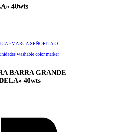
» 40wts
HICA «MARCA SEÑORITA O
des washable color marker
ARA BARRA GRANDE
ELA» 40wts