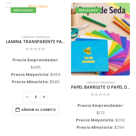
DESTACADO
DESTACADO
LIBRERIA Y PAPELERIA
LAMINA TRANSPARENTE PARA FORRAR 96*60 CMS
0
out of 5
Precio Emprendedor:
$
405
Precio Mayorista:
$
459
Precio Minorista:
$
589
LIBRERIA Y PAPELERIA
PAPEL BARRILETE O PAPEL DE SEDA variedad de colores
0
out of 5
Precio Emprendedor:
AÑADIR AL CARRITO
$
172
Precio Mayorista:
$
200
Precio Minorista:
$
294