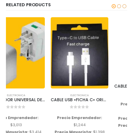
RELATED PRODUCTS
ELECTRONICA
CABLE USB ONLY FICHA C 3.1 MOD 029-34
ELECTRONICA
0
out of 5
CABLE USB «FICHA C» ORIGINAL BLANCO FAST CHARGE
Precio Emprendedor:
$
1,662
0
out of 5
Precio Emprendedor:
Precio Mayorista:
$
1,883
$
1,244
Precio Minorista:
$
2,354
Precio Mayorista:
$
1,398