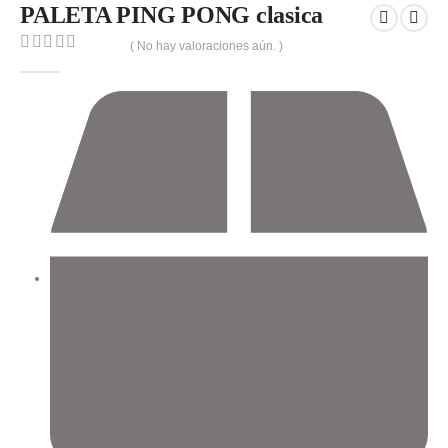
PALETA PING PONG clasica
( No hay valoraciones aún. )
0
out of 5