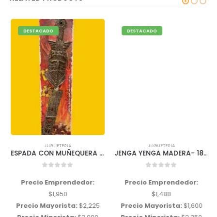
DESTACADO
DESTACADO
JUGUETERIA
JUGUETERIA
ESPADA CON MUÑEQUERA POWERFULSWORD
JENGA YENGA MADERA- 18 CM «CHICO»
0
out of 5
0
out of 5
Precio Emprendedor:
Precio Emprendedor:
$
1,950
$
1,488
Precio Mayorista:
$
2,225
Precio Mayorista:
$
1,600