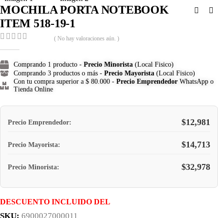
MOCHILA PORTA NOTEBOOK
ITEM 518-19-1
( No hay valoraciones aún. )
0
out of 5
Comprando 1 producto -
Precio Minorista
(Local Fisico)
Comprando 3 productos o más -
Precio Mayorista
(Local Fisico)
Con tu compra superior a $ 80.000 -
Precio Emprendedor
WhatsApp o
Tienda Online
$
12,981
Precio Emprendedor:
$
14,713
Precio Mayorista:
$
32,978
Precio Minorista:
DESCUENTO INCLUIDO DEL
SKU:
6900027000011