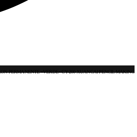
ON PERMANENTE «VERDE» CY-200 XUANCAI PENCIL MAKING