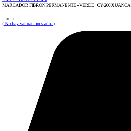
MARCADOR FIBRON PERMANENTE «VERDE» CY-200 XUANCAI
( No hay valoraciones aún. )
0
out of 5