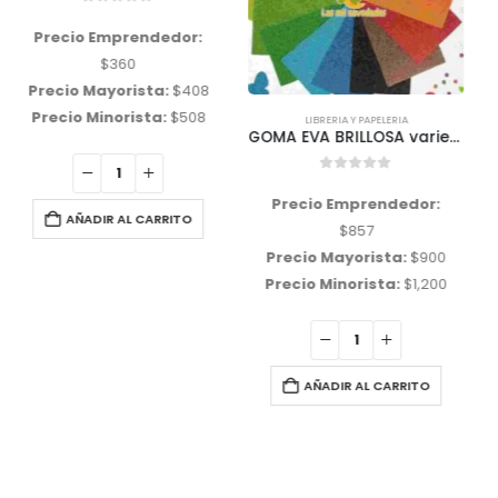
LIBRERIA Y PAPELERIA
LIBRERIA Y PAPELERIA
GOMA EVA BRILLOSA variedad de colores
PAPEL BARRILETE O PAPEL DE SEDA variedad de colores
0
out of 5
0
out of 5
Precio Emprendedor:
Precio Emprendedor:
$
857
$
172
Precio Mayorista:
$
900
Precio Mayorista:
$
200
Precio Minorista:
$
1,200
Precio Minorista:
$
294
AÑADIR AL CARRITO
AÑADIR AL CARRITO