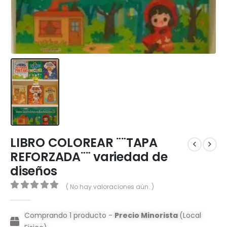
LIBRO COLOREAR ¨¨TAPA
REFORZADA¨¨ variedad de
diseños
( No hay valoraciones aún. )
0
out of 5
Comprando 1 producto -
Precio Minorista
(Local