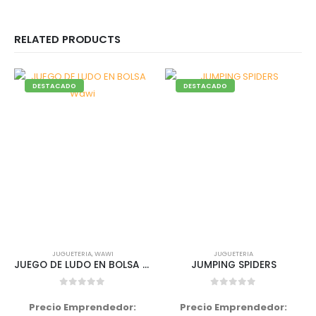
RELATED PRODUCTS
DESTACADO
DESTACADO
JUGUETERIA
,
WAWI
JUGUETERIA
JUEGO DE LUDO EN BOLSA Wawi
JUMPING SPIDERS
0
out of 5
0
out of 5
Precio Emprendedor:
Precio Emprendedor: