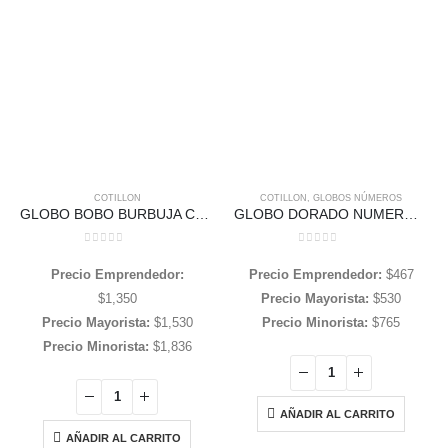
COTILLON
COTILLON
,
GLOBOS NÚMEROS
GLOBO BOBO BURBUJA CON CONFETIS DORADO
GLOBO DORADO NUMERO «1» 32 Pulgadas 85 cms aprox
0
out of 5
0
out of 5
Precio Emprendedor:
Precio Emprendedor:
$
467
$
1,350
Precio Mayorista:
$
530
Precio Mayorista:
$
1,530
Precio Minorista:
$
765
Precio Minorista:
$
1,836
AÑADIR AL CARRITO
AÑADIR AL CARRITO