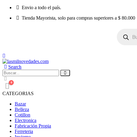
Envio a todo el país.
Tienda Mayorista, solo para compras superiores a $ 80.000
Búsqueda
de
productos
Search
0
CATEGORIAS
Bazar
Belleza
Cotillon
Electronica
Fabricación Propia
Ferreteria
Invierno