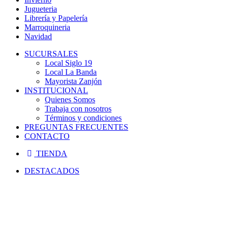
Jugueteria
Librería y Papelería
Marroquineria
Navidad
SUCURSALES
Local Siglo 19
Local La Banda
Mayorista Zanjón
INSTITUCIONAL
Quienes Somos
Trabaja con nosotros
Términos y condiciones
PREGUNTAS FRECUENTES
CONTACTO
TIENDA
DESTACADOS