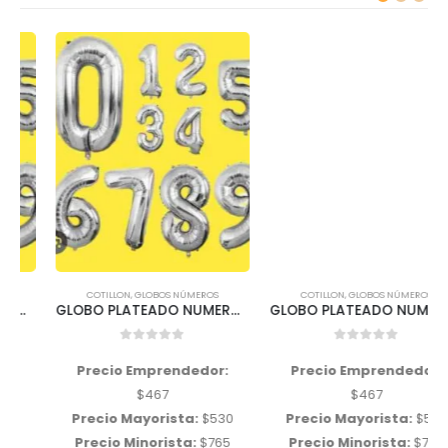
COTILLON
,
GLOBOS NÚMEROS
COTILLON
,
GLOBOS NÚMEROS
GLOBO PLATEADO NUMERO «6» 32 Pulgadas 85 cms aprox
GLOBO PLATEADO NUMERO «8» 32 Pulgadas 85 cms aprox
0
out of 5
0
out of 5
Precio Emprendedor:
Precio Emprendedor:
$
467
$
467
Precio Mayorista:
$
530
Precio Mayorista:
$
530
Precio Minorista:
$
765
Precio Minorista:
$
765