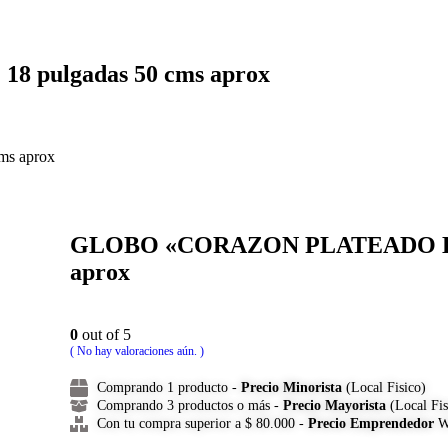
pulgadas 50 cms aprox
s aprox
GLOBO «CORAZON PLATEADO LISO
aprox
0
out of 5
( No hay valoraciones aún. )
Comprando 1 producto -
Precio Minorista
(Local Fisico)
Comprando 3 productos o más -
Precio Mayorista
(Local Fis
Con tu compra superior a $ 80.000 -
Precio Emprendedor
Wh