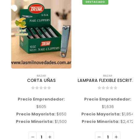
DESTACADO
BAZAR
BAZAR
CORTA UÑAS
LAMPARA FLEXIBLE ESCRITORIO
0
out of 5
0
out of 5
Precio Emprendedor:
Precio Emprendedor:
$
605
$
1,636
Precio Mayorista:
$
650
Precio Mayorista:
$
1,854
Precio Minorista:
$
1,500
Precio Minorista:
$
2,472