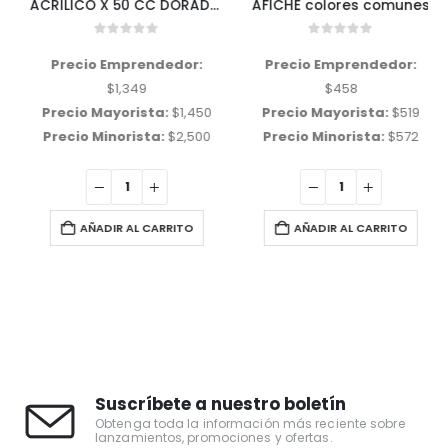
ACRILICO X 50 CC DORADO, PLATEADO, BLANCO PERLADO, COBRE Y FLUOR X 50 CC EQUARTE
AFICHE colores comunes
0
out of 5
0
out of 5
Precio Emprendedor:
Precio Emprendedor:
$
1,349
$
458
Precio Mayorista:
$
1,450
Precio Mayorista:
$
519
Precio Minorista:
$
2,500
Precio Minorista:
$
572
AÑADIR AL CARRITO
AÑADIR AL CARRITO
Suscríbete a nuestro boletín
Obtenga toda la información más reciente sobre
lanzamientos, promociones y ofertas.