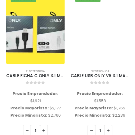
ELECTRONICA
ELECTRONICA
CABLE FICHA C ONLY 3.1 MOD 2012 NEGRO
CABLE USB ONLY V8 3.1 MALLADO MOD 35
0
out of 5
0
out of 5
Precio Emprendedor:
Precio Emprendedor:
$
1,921
$
1,558
Precio Mayorista:
$
2,177
Precio Mayorista:
$
1,765
Precio Minorista:
$
2,766
Precio Minorista:
$
2,236