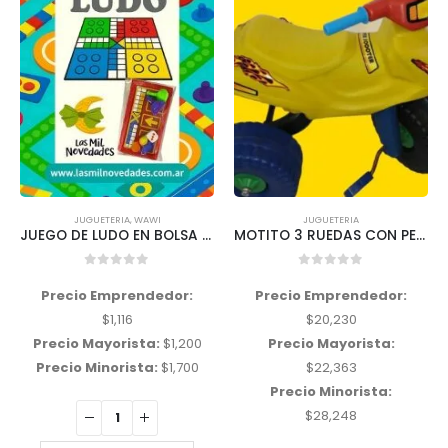
JUGUETERIA
,
WAWI
JUGUETERIA
JUEGO DE LUDO EN BOLSA Wawi
MOTITO 3 RUEDAS CON PEDAL variedad de colores
0
out of 5
0
out of 5
Precio Emprendedor:
Precio Emprendedor:
$
1,116
$
20,230
Precio Mayorista:
$
1,200
Precio Mayorista:
Precio Minorista:
$
1,700
$
22,363
Precio Minorista:
$
28,248