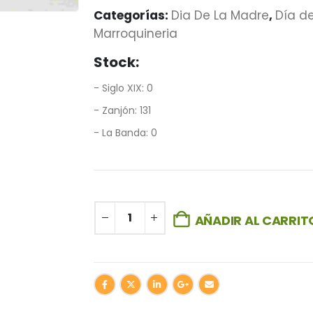
Categorías:
Dia De La Madre
,
Día d
Marroquineria
Stock:
- Siglo XIX: 0
- Zanjón: 131
- La Banda: 0
AÑADIR AL CARRIT