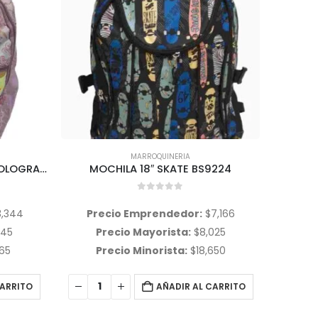
MARROQUINERIA
MOCHILA UNICORNIO CON HOLOGRAMA 16″ BS9234
MOCHILA 18″ SKATE BS9224
0
out of 5
3,344
Precio Emprendedor:
$
7,166
Pr
745
Precio Mayorista:
$
8,025
Pr
165
Precio Minorista:
$
18,650
P
CARRITO
AÑADIR AL CARRITO