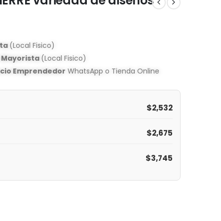
ERRE variedad de diseños
sta
(Local Fisico)
o Mayorista
(Local Fisico)
ecio Emprendedor
WhatsApp o Tienda Online
$
2,532
$
2,675
$
3,745