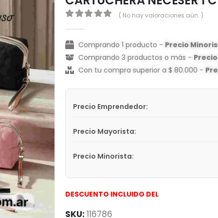
CARTUCHERA NECESER 1 CI
( No hay valoraciones aún. )
0
out of 5
Comprando 1 producto -
Precio Minori
Comprando 3 productos o más -
Preci
Con tu compra superior a $ 80.000 -
Pr
Precio Emprendedor:
Precio Mayorista:
Precio Minorista:
DESCUENTO INCLUIDO DEL
SKU:
116786