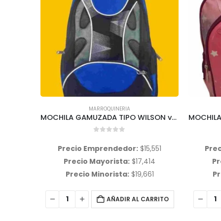
MARROQUINERIA
MOCHILA 3D AUTO FORMULA UNO 16″ BS9230 BS9229 BS9228
MOCHILA GAMUZADA TIPO WILSON variedad de diseños ITEM 113-17-4
0
out of 5
,531
Precio Emprendedor:
$
15,551
Pre
673
Precio Mayorista:
$
17,414
Pr
20
Precio Minorista:
$
19,661
Pr
ARRITO
AÑADIR AL CARRITO