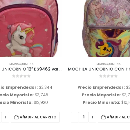
MARROQUINERIA
MARROQUINERIA
MOCHILA UNICORNIO 12″ BS9462 variedad de colores
0
out of 5
0
out of 5
cio Emprendedor:
$
3,344
Precio Emprendedor:
$
ecio Mayorista:
$
3,745
Precio Mayorista:
$
3,
ecio Minorista:
$
12,920
Precio Minorista:
$
10,
AÑADIR AL CARRITO
AÑADIR AL 