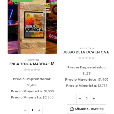
JUGUETERIA
JUEGO DE LA OCA EN CAJA
JUGUETERIA
0
out of 5
JENGA YENGA MADERA- 18 CM «CHICO»
Precio Emprendedor:
$
1,231
0
out of 5
Precio Emprendedor:
Precio Mayorista:
$
1,405
$
1,488
Precio Minorista:
$
1,785
Precio Mayorista:
$
1,600
Precio Minorista:
$
2,350
AÑADIR AL CARRITO