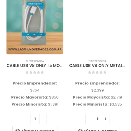
ELECTRONICA
ELECTRONICA
CABLE USB V8 ONLY 1.5 MOD 24
CABLE USB V8 ONLY METAL 4.2 NEGRO MOD 55
0
out of 5
0
out of 5
Precio Emprendedor:
Precio Emprendedor:
$
764
$
2,399
Precio Mayorista:
$
856
Precio Mayorista:
$
2,719
Precio Minorista:
$
1,391
Precio Minorista:
$
3,535
AÑADIR AL CARRITO
AÑADIR AL CARRITO