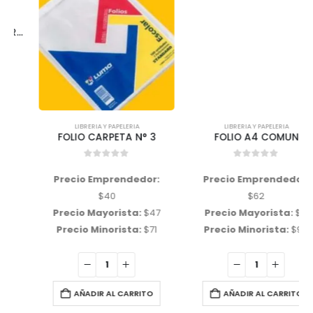
LIBRERIA Y PAPELERIA
LIBRERIA Y PAPELERIA
FOLIO CARPETA N° 3
FOLIO A4 COMUN
0
out of 5
0
out of 5
Precio Emprendedor:
Precio Emprendedor:
$
40
$
62
Precio Mayorista:
$
47
Precio Mayorista:
$
71
Precio Minorista:
$
71
Precio Minorista:
$
94
AÑADIR AL CARRITO
AÑADIR AL CARRITO