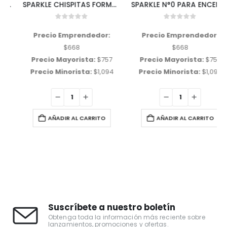
SPARKLE CHISPITAS FORMA ESTRELLITA
SPARKLE N°0 PARA ENCENDER CHISPITAS
0
out of 5
0
out of 5
Precio Emprendedor:
Precio Emprendedor:
$
668
$
668
Precio Mayorista:
$
757
Precio Mayorista:
$
757
Precio Minorista:
$
1,094
Precio Minorista:
$
1,094
AÑADIR AL CARRITO
AÑADIR AL CARRITO
Suscríbete a nuestro boletín
Obtenga toda la información más reciente sobre
lanzamientos, promociones y ofertas.