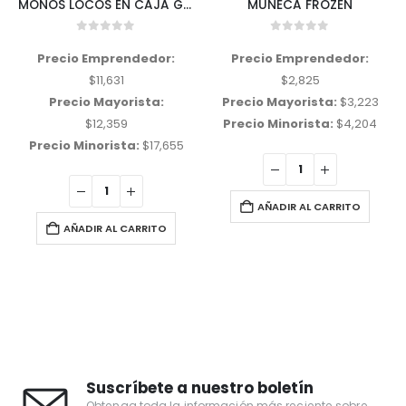
MONOS LOCOS EN CAJA GRANDE
MUÑECA FROZEN
0
out of 5
0
out of 5
Precio Emprendedor:
Precio Emprendedor:
$
11,631
$
2,825
Precio Mayorista:
Precio Mayorista:
$
3,223
$
12,359
Precio Minorista:
$
4,204
Precio Minorista:
$
17,655
AÑADIR AL CARRITO
AÑADIR AL CARRITO
Suscríbete a nuestro boletín
Obtenga toda la información más reciente sobre