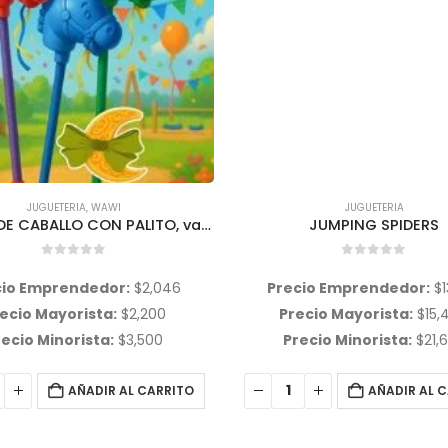
JUGUETERIA
JUGUETERIA
JUMPING SPIDERS
0
out of 5
0
out of 5
cio Emprendedor:
$
13,539
Precio Emprendedor:
$
ecio Mayorista:
$
15,448
Precio Mayorista:
$
3,
ecio Minorista:
$
21,627
Precio Minorista:
$
6,
AÑADIR AL CARRITO
AÑADIR AL 