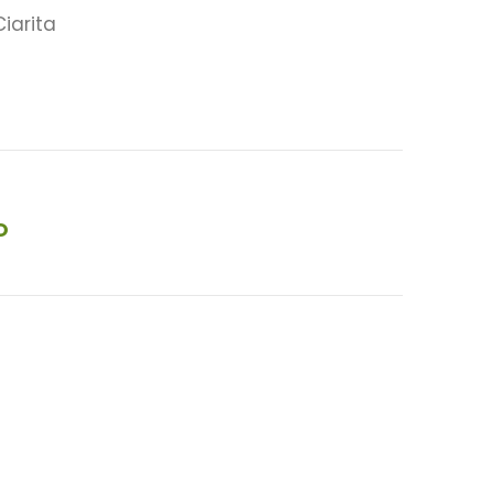
iarita
O