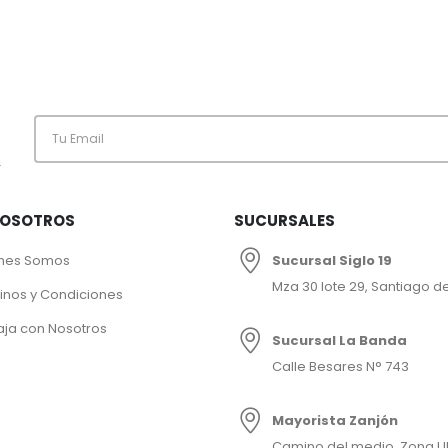
.
NOSOTROS
SUCURSALES
nes Somos
Sucursal Siglo 19
Mza 30 lote 29, Santiago de
inos y Condiciones
aja con Nosotros
Sucursal La Banda
Calle Besares N° 743
Mayorista Zanjón
Camino del medio, Zona U