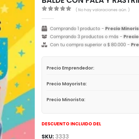
BALDE CON PALA Y RASTR
( No hay valoraciones aún. )
0
out of 5
Comprando 1 producto -
Precio Minori
Comprando 3 productos o más -
Preci
Con tu compra superior a $ 80.000 -
Pr
Precio Emprendedor:
Precio Mayorista:
Precio Minorista:
DESCUENTO INCLUIDO DEL
SKU:
3333