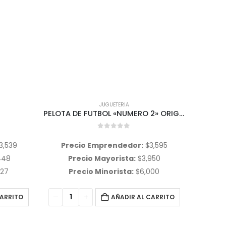
JUGUETERIA
PELOTA DE FUTBOL «NUMERO 2» ORIGINAL
REPOSERA REFORZADA INFANTIL
0
out of 5
3,595
Precio Emprendedor:
$
17,878
Pre
950
Precio Mayorista:
$
20,213
P
000
Precio Minorista:
$
20,213
P
CARRITO
AÑADIR AL CARRITO