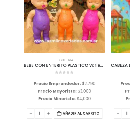
JUGUETERIA
,
WAWI
BEBE CON ENTERITO PLASTICO variedad de colores de ropita
CABEZA DE CABALLO CON PALITO, variedad de colores, Wawi
0
out of 5
,790
Precio Emprendedor:
$
2,046
Pre
00
Precio Mayorista:
$
2,200
Pr
00
Precio Minorista:
$
3,500
Pr
ARRITO
AÑADIR AL CARRITO