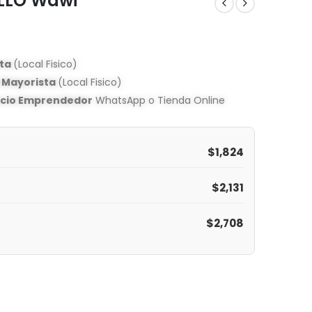
ILLO Wawi
sta
(Local Fisico)
o Mayorista
(Local Fisico)
ecio Emprendedor
WhatsApp o Tienda Online
$
1,824
$
2,131
$
2,708