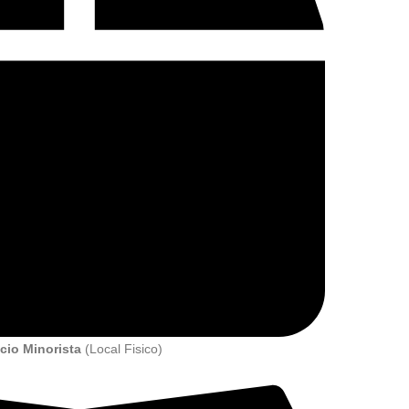
cio Minorista
(Local Fisico)