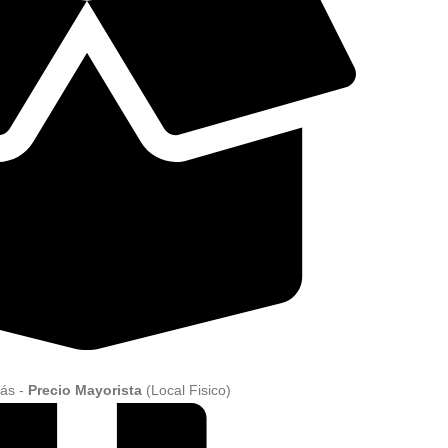
ás -
Precio Mayorista
(Local Fisico)