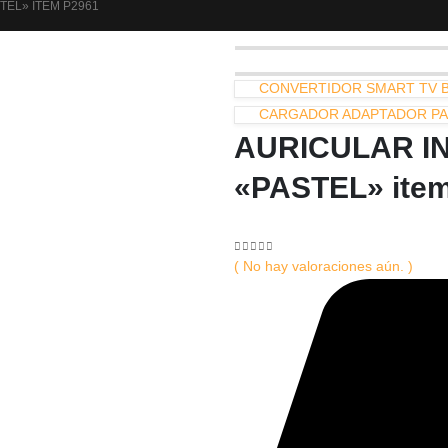
TEL» ITEM P2961
CONVERTIDOR SMART TV 
CARGADOR ADAPTADOR PAR
AURICULAR I
«PASTEL» ite
0
out of 5
( No hay valoraciones aún. )