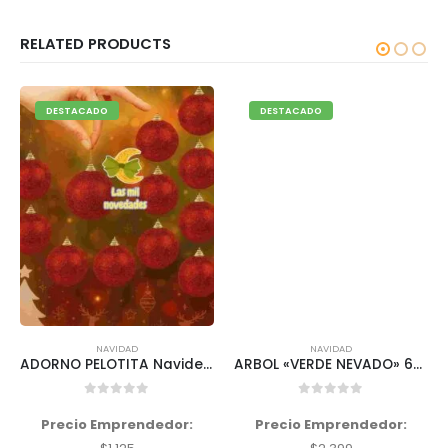
RELATED PRODUCTS
DESTACADO
DESTACADO
NAVIDAD
NAVIDAD
ADORNO PELOTITA Navideña x 6 unidades lisas o con brillos variedad de colores
ARBOL «VERDE NEVADO» 60 cms PINO NAVIDEÑO
0
out of 5
0
out of 5
Precio Emprendedor:
Precio Emprendedor: