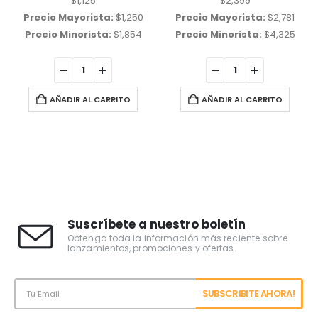
$
1,125
$
2,399
Precio Mayorista:
$
1,250
Precio Mayorista:
$
2,781
Precio Minorista:
$
1,854
Precio Minorista:
$
4,325
AÑADIR AL CARRITO
AÑADIR AL CARRITO
Suscríbete a nuestro boletín
Obtenga toda la información más reciente sobre
lanzamientos, promociones y ofertas.