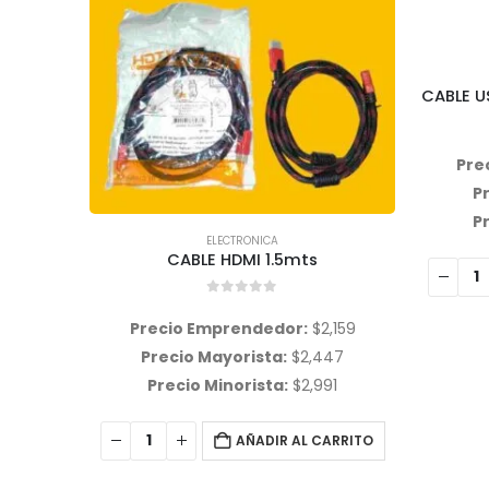
ELECTRONICA
CABLE USB ONLY FICHA V8 3.1 MOD 32
CABLE 
0
out of 5
Precio Emprendedor:
$
1,662
Pre
Precio Mayorista:
$
1,883
P
Precio Minorista:
$
2,354
P
AÑADIR AL CARRITO
,159
47
91
ARRITO