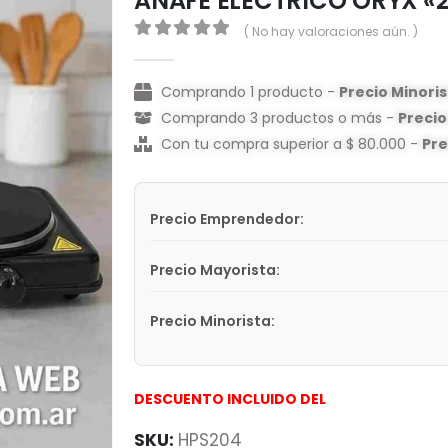
ANAFE ELECTRICO ORYX «
( No hay valoraciones aún. )
0
out of 5
Comprando 1 producto -
Precio Minori
Comprando 3 productos o más -
Preci
Con tu compra superior a $ 80.000 -
Pr
Precio Emprendedor:
Precio Mayorista:
Precio Minorista:
DESCUENTO INCLUIDO DEL
SKU:
HPS204