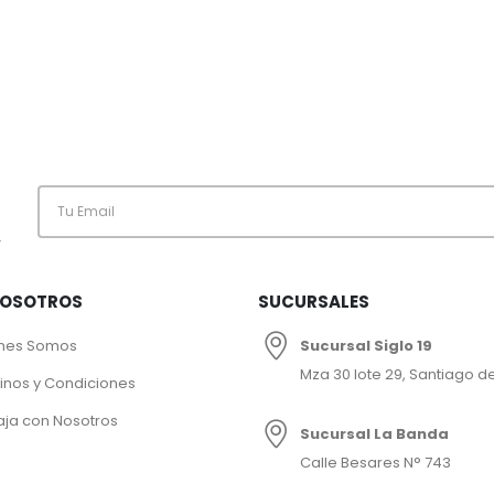
.
NOSOTROS
SUCURSALES
nes Somos
Sucursal Siglo 19
Mza 30 lote 29, Santiago de
inos y Condiciones
aja con Nosotros
Sucursal La Banda
Calle Besares N° 743