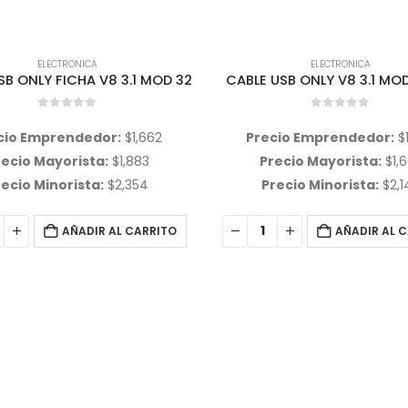
ELECTRONICA
USB ONLY V8 3.1 MODELO 42
0
out of 5
cio Emprendedor:
$
1,433
recio Mayorista:
$
1,605
recio Minorista:
$
2,140
ELECTRONICA
CABLE USB V8 ONLY 1.5 M
AÑADIR AL CARRITO
0
out of 5
Precio Emprendedor:
$
Precio Mayorista:
$
8
Precio Minorista:
$
1,3
AÑADIR AL 