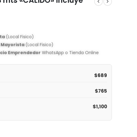
mts «CALIDO» incluye
sta
(Local Fisico)
o Mayorista
(Local Fisico)
ecio Emprendedor
WhatsApp o Tienda Online
$
689
$
765
$
1,100