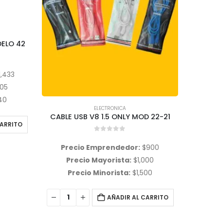
ELECTRONICA
D 22-21
CABLE USB V8 ONLY 3.1 MOD58
0
out of 5
900
Precio Emprendedor:
$
1,454
Pr
000
Precio Mayorista:
$
1,648
P
00
Precio Minorista:
$
2,177
P
CARRITO
AÑADIR AL CARRITO