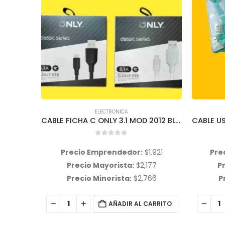
CABLE 
Pre
P
P
ELECTRONICA
CABLE FICHA C ONLY 3.1 MOD 2012 BLANCO
CABLE USB ONLY FICHA C 2.1A MOD 2038-054
0
out of 5
1,921
Precio Emprendedor:
$
1,090
77
Precio Mayorista:
$
1,236
66
Precio Minorista:
$
1,765
ARRITO
AÑADIR AL CARRITO