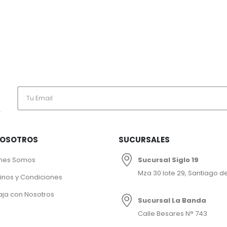
.
NOSOTROS
SUCURSALES
nes Somos
Sucursal Siglo 19
Mza 30 lote 29, Santiago de
inos y Condiciones
aja con Nosotros
Sucursal La Banda
Calle Besares N° 743