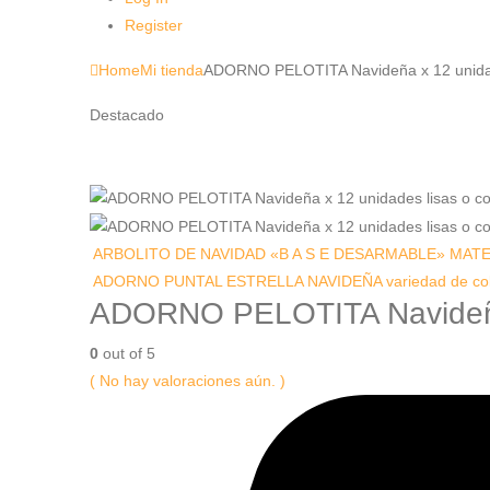
Register
Home
Mi tienda
ADORNO PELOTITA Navideña x 12 unidades
Destacado
ARBOLITO DE NAVIDAD «B A S E DESARMABLE» MAT
ADORNO PUNTAL ESTRELLA NAVIDEÑA variedad de colo
ADORNO PELOTITA Navideña x 
0
out of 5
( No hay valoraciones aún. )