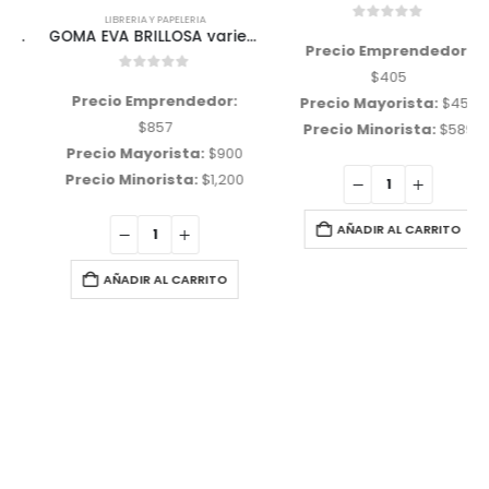
LIBRERIA Y PAPELERIA
0
out of 5
GOMA EVA BRILLOSA variedad de colores
Precio Emprendedor:
$
405
0
out of 5
Precio Emprendedor:
Precio Mayorista:
$
459
$
857
Precio Minorista:
$
589
Precio Mayorista:
$
900
Precio Minorista:
$
1,200
AÑADIR AL CARRITO
AÑADIR AL CARRITO