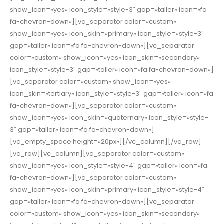
show_icon=»yes» icon_style=»style-3″ gap=»taller» icon=»fa
fa-chevron-down»][vc_separator color=»custom»
show_icon=»yes» icon_skin=»primary» icon_style=»style-3″
gap=»taller» icon=»fa fa-chevron-down»][vc_separator
color=»custom» show_icon=»yes» icon_skin=»secondary»
icon_style=»style-3″ gap=»taller» icon=»fa fa-chevron-down»]
[vc_separator color=»custom» show_icon=»yes»
icon_skin=»tertiary» icon_style=»style-3″ gap=»taller» icon=»fa
fa-chevron-down»][vc_separator color=»custom»
show_icon=»yes» icon_skin=»quaternary» icon_style=»style-
3″ gap=»taller» icon=»fa fa-chevron-down»]
[vc_empty_space height=»20px»][/vc_column][/vc_row]
[vc_row][vc_column][vc_separator color=»custom»
show_icon=»yes» icon_style=»style-4″ gap=»taller» icon=»fa
fa-chevron-down»][vc_separator color=»custom»
show_icon=»yes» icon_skin=»primary» icon_style=»style-4″
gap=»taller» icon=»fa fa-chevron-down»][vc_separator
color=»custom» show_icon=»yes» icon_skin=»secondary»