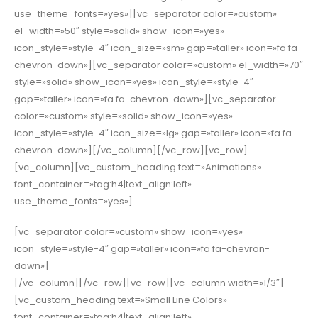
use_theme_fonts=»yes»][vc_separator color=»custom»
el_width=»50″ style=»solid» show_icon=»yes»
icon_style=»style-4″ icon_size=»sm» gap=»taller» icon=»fa fa-
chevron-down»][vc_separator color=»custom» el_width=»70″
style=»solid» show_icon=»yes» icon_style=»style-4″
gap=»taller» icon=»fa fa-chevron-down»][vc_separator
color=»custom» style=»solid» show_icon=»yes»
icon_style=»style-4″ icon_size=»lg» gap=»taller» icon=»fa fa-
chevron-down»][/vc_column][/vc_row][vc_row]
[vc_column][vc_custom_heading text=»Animations»
font_container=»tag:h4|text_align:left»
use_theme_fonts=»yes»]
[vc_separator color=»custom» show_icon=»yes»
icon_style=»style-4″ gap=»taller» icon=»fa fa-chevron-
down»]
[/vc_column][/vc_row][vc_row][vc_column width=»1/3″]
[vc_custom_heading text=»Small Line Colors»
font_container=»tag:h4|text_align:left»