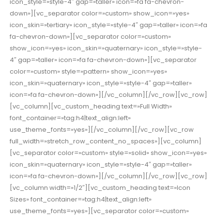
icon_style=»style-4″ gap=»taller» icon=»fa fa-chevron-
down»][vc_separator color=»custom» show_icon=»yes»
icon_skin=»tertiary» icon_style=»style-4″ gap=»taller» icon=»fa
fa-chevron-down»][vc_separator color=»custom»
show_icon=»yes» icon_skin=»quaternary» icon_style=»style-
4″ gap=»taller» icon=»fa fa-chevron-down»][vc_separator
color=»custom» style=»pattern» show_icon=»yes»
icon_skin=»quaternary» icon_style=»style-4″ gap=»taller»
icon=»fa fa-chevron-down»][/vc_column][/vc_row][vc_row]
[vc_column][vc_custom_heading text=»Full Width»
font_container=»tag:h4|text_align:left»
use_theme_fonts=»yes»][/vc_column][/vc_row][vc_row
full_width=»stretch_row_content_no_spaces»][vc_column]
[vc_separator color=»custom» style=»solid» show_icon=»yes»
icon_skin=»quaternary» icon_style=»style-4″ gap=»taller»
icon=»fa fa-chevron-down»][/vc_column][/vc_row][vc_row]
[vc_column width=»1/2″][vc_custom_heading text=»Icon
Sizes» font_container=»tag:h4|text_align:left»
use_theme_fonts=»yes»][vc_separator color=»custom»