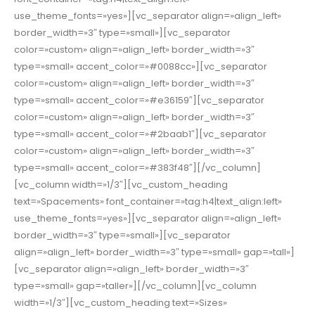
use_theme_fonts=»yes»][vc_separator align=»align_left»
border_width=»3″ type=»small»][vc_separator
color=»custom» align=»align_left» border_width=»3″
type=»small» accent_color=»#0088cc»][vc_separator
color=»custom» align=»align_left» border_width=»3″
type=»small» accent_color=»#e36159″][vc_separator
color=»custom» align=»align_left» border_width=»3″
type=»small» accent_color=»#2baab1″][vc_separator
color=»custom» align=»align_left» border_width=»3″
type=»small» accent_color=»#383f48″][/vc_column]
[vc_column width=»1/3″][vc_custom_heading
text=»Spacements» font_container=»tag:h4|text_align:left»
use_theme_fonts=»yes»][vc_separator align=»align_left»
border_width=»3″ type=»small»][vc_separator
align=»align_left» border_width=»3″ type=»small» gap=»tall»]
[vc_separator align=»align_left» border_width=»3″
type=»small» gap=»taller»][/vc_column][vc_column
width=»1/3″][vc_custom_heading text=»Sizes»