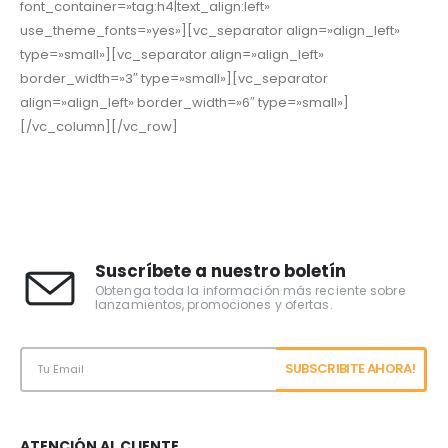
font_container=»tag:h4|text_align:left»
use_theme_fonts=»yes»][vc_separator align=»align_left»
type=»small»][vc_separator align=»align_left»
border_width=»3″ type=»small»][vc_separator
align=»align_left» border_width=»6″ type=»small»]
[/vc_column][/vc_row]
Suscríbete a nuestro boletín
Obtenga toda la información más reciente sobre
lanzamientos, promociones y ofertas.
ATENCIÓN AL CLIENTE